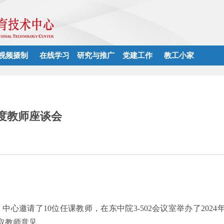
视频摄制
在线学习
研究与推广
党建工作
教工小家
年度教师座谈会
，中心邀请了
10
位任课教师，在东中院
3-502
会议室举办了
2024
取教师意见。