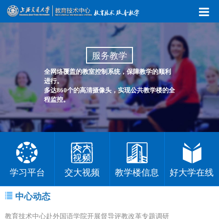
服务教学
全网络覆盖的教室控制系统，保障教学的顺利
进行。
多达860个的高清摄像头，实现公共教学楼的全
程监控。
学习平台
交大视频
教学楼信息
好大学在线
中心动态
教育技术中心赴外国语学院开展督导评教改革专题调研